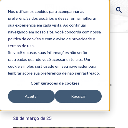
Nós utilizamos cookies para acompanhar as
preferências dos usuários e dessa forma melhorar
sua experiência em cada visita. Ao continuar
navegando em nosso site, você concorda com nossa
política de cookies
e com o aviso de
privacidade e
termos de uso
.
Se você recusar, suas informações não serão
rastreadas quando você acessar este site. Um
cookie simples será usado em seu navegador para
lembrar sobre sua preferência de não ser rastreado.
Home
>
Institucional
>
Acontece na Uniube
>
Uniube
Configurações de cookies
participa da 53ª Reunião Técnica do Conaci em Uberaba
Aceitar
Recusar
Uniube participa da 53ª Reunião
Técnica do Conaci em Uberaba
20 de março de 25