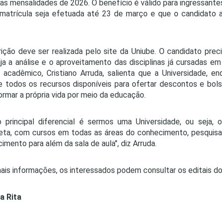
ras mensalidades de 2026. O benefício é válido para ingressant
matrícula seja efetuada até 23 de março e que o candidato a
rição deve ser realizada pelo site da Uniube. O candidato prec
ja a análise e o aproveitamento das disciplinas já cursadas em 
r acadêmico, Cristiano Arruda, salienta que a Universidade, en
e todos os recursos disponíveis para ofertar descontos e bo
ormar a própria vida por meio da educação.
 principal diferencial é sermos uma Universidade, ou seja,
ta, com cursos em todas as áreas do conhecimento, pesquisa
imento para além da sala de aula", diz Arruda.
ais informações, os interessados podem consultar os editais d
a Rita