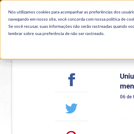
OUTROS PORTAIS
SEJA PARCEIRO
Nós utilizamos cookies para acompanhar as preferências dos usuário
SEMIPRESENCIAL
PRESENCIAL
EAD
navegando em nosso site, você concorda com nossa
política de coo
Se você recusar, suas informações não serão rastreadas quando vo
lembrar sobre sua preferência de não ser rastreado.
Home
>
Institucional
>
Acontece na Uniub
Uni
men
06 de 
1 / 1