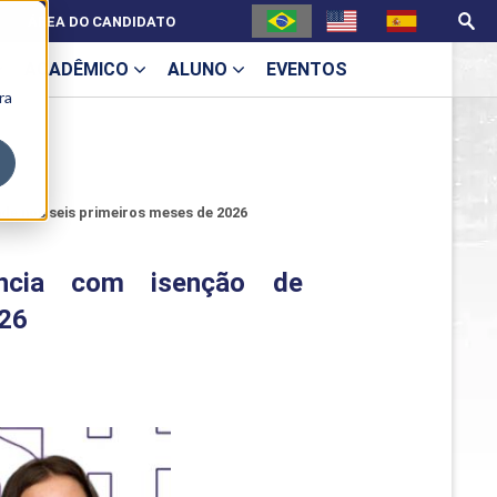
ÁREA DO CANDIDATO
ACADÊMICO
ALUNO
EVENTOS
ra
U
de nos seis primeiros meses de 2026
ência com isenção de
ecne
026
ES