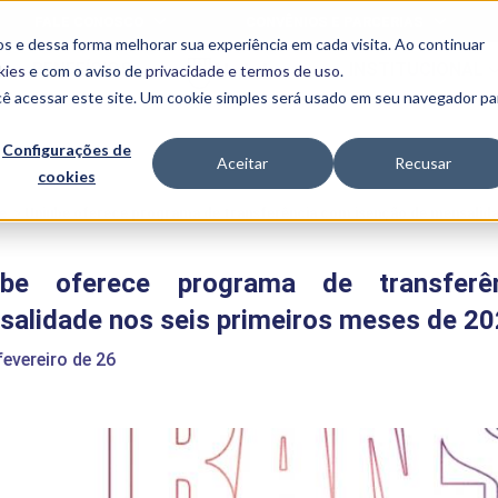
FALE CONOSCO
CONVÊNIOS E PARCERIAS
s e dessa forma melhorar sua experiência em cada visita. Ao continuar
BENEFÍCIOS
INSTITUCIONAL
kies
e com o aviso de
privacidade e termos de uso
.
cê acessar este site. Um cookie simples será usado em seu navegador pa
Programas
Acadêmicos
Configurações de
Aceitar
Recusar
cookies
PIBID
MPH
PIAC
e
>
Uniube oferece programa de transferência com isenção de mensalida
PROEST
PAE
ube oferece programa de transfer
Unit
PIME
salidade nos seis primeiros meses de 2
Programas de
Pesquisa e
fevereiro de 26
Extensão
NIT
PRO