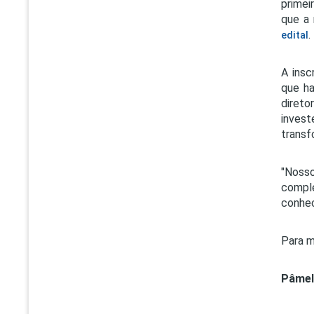
primei
que a 
.
edital
A insc
que ha
direto
invest
transf
"Nosso
comple
conhec
Para m
Pâmel