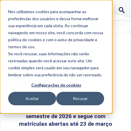
Nós utilizamos cookies para acompanhar as
preferências dos usuários e dessa forma melhorar
sua experiência em cada visita. Ao continuar
navegando em nosso site, você concorda com nossa
política de cookies
e com o aviso de
privacidade e
termos de uso
.
Se você recusar, suas informações não serão
rastreadas quando você acessar este site. Um
cookie simples será usado em seu navegador para
lembrar sobre sua preferência de não ser rastreado.
Home
>
Institucional
>
Acontece na Uniube
>
Uniube
Configurações de cookies
inicia aulas do primeiro semestre de 2026 e segue com
matrículas abertas até 23 de março
Aceitar
Recusar
Uniube inicia aulas do primeiro
semestre de 2026 e segue com
matrículas abertas até 23 de março