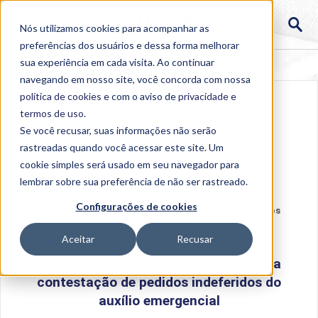
Nós utilizamos cookies para acompanhar as
preferências dos usuários e dessa forma melhorar
sua experiência em cada visita. Ao continuar
navegando em nosso site, você concorda com nossa
política de cookies
e com o aviso de
privacidade e
termos de uso
.
Se você recusar, suas informações não serão
rastreadas quando você acessar este site. Um
cookie simples será usado em seu navegador para
lembrar sobre sua preferência de não ser rastreado.
Home
>
Institucional
>
Acontece na Uniube
>
Uniube
Configurações de cookies
fecha parceria com a DPU para contestação de pedidos
indeferidos do auxílio emergencial
Aceitar
Recusar
Uniube fecha parceria com a DPU para
contestação de pedidos indeferidos do
auxílio emergencial