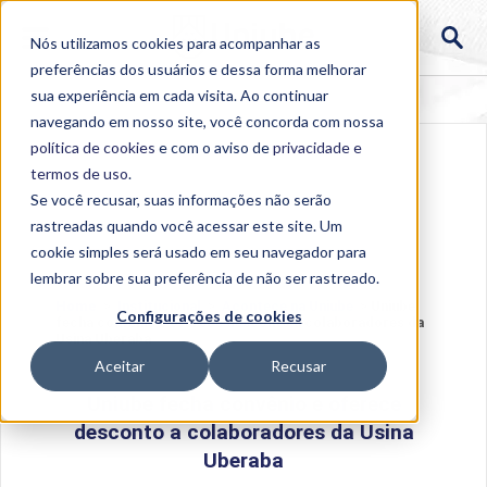
Nós utilizamos cookies para acompanhar as
preferências dos usuários e dessa forma melhorar
sua experiência em cada visita. Ao continuar
navegando em nosso site, você concorda com nossa
política de cookies
e com o aviso de
privacidade e
termos de uso
.
Se você recusar, suas informações não serão
rastreadas quando você acessar este site. Um
cookie simples será usado em seu navegador para
lembrar sobre sua preferência de não ser rastreado.
Home
>
Institucional
>
Acontece na Uniube
>
Uniube
Configurações de cookies
fecha convênio e oferece desconto a colaboradores da
Usina Uberaba
Aceitar
Recusar
Uniube fecha convênio e oferece
desconto a colaboradores da Usina
Uberaba