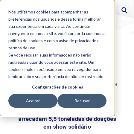
Nós utilizamos cookies para acompanhar as
preferências dos usuários e dessa forma melhorar
sua experiência em cada visita. Ao continuar
navegando em nosso site, você concorda com nossa
política de cookies
e com o aviso de
privacidade e
termos de uso
.
Se você recusar, suas informações não serão
rastreadas quando você acessar este site. Um
cookie simples será usado em seu navegador para
lembrar sobre sua preferência de não ser rastreado.
Home
>
Institucional
>
Acontece na Uniube
>
Uniube e
Configurações de cookies
Universidade do Agro arrecadam 5,5 toneladas de
doações em show solidário
Aceitar
Recusar
Uniube e Universidade do Agro
arrecadam 5,5 toneladas de doações
em show solidário