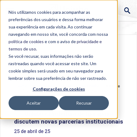
Nós utilizamos cookies para acompanhar as
preferências dos usuários e dessa forma melhorar
sua experiência em cada visita. Ao continuar
navegando em nosso site, você concorda com nossa
política de cookies
e com o aviso de
privacidade e
termos de uso
.
Se você recusar, suas informações não serão
rastreadas quando você acessar este site. Um
cookie simples será usado em seu navegador para
lembrar sobre sua preferência de não ser rastreado.
Home
>
Institucional
>
Acontece na Uniube
>
Uniube e
Configurações de cookies
Prefeitura de Igarapava discutem novas parcerias
institucionais
Aceitar
Recusar
Uniube e Prefeitura de Igarapava
discutem novas parcerias institucionais
25 de abril de 25