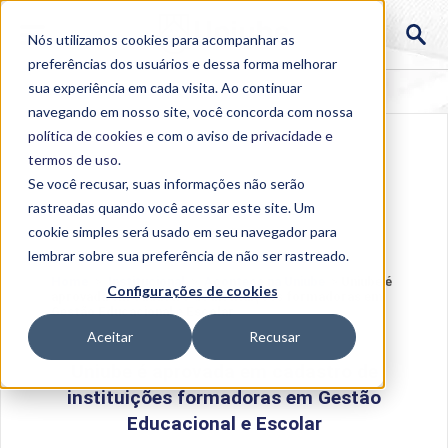
Nós utilizamos cookies para acompanhar as
preferências dos usuários e dessa forma melhorar
sua experiência em cada visita. Ao continuar
navegando em nosso site, você concorda com nossa
política de cookies
e com o aviso de
privacidade e
termos de uso
.
Se você recusar, suas informações não serão
rastreadas quando você acessar este site. Um
cookie simples será usado em seu navegador para
lembrar sobre sua preferência de não ser rastreado.
Home
>
Institucional
>
Acontece na Uniube
>
Uniube é
Configurações de cookies
aprovada em cadastro de instituições formadoras em
Gestão Educacional e Escolar
Aceitar
Recusar
Uniube é aprovada em cadastro de
instituições formadoras em Gestão
Educacional e Escolar