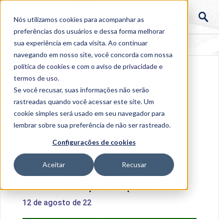
Nós utilizamos cookies para acompanhar as
preferências dos usuários e dessa forma melhorar
sua experiência em cada visita. Ao continuar
navegando em nosso site, você concorda com nossa
política de cookies
e com o aviso de
privacidade e
termos de uso
.
Se você recusar, suas informações não serão
rastreadas quando você acessar este site. Um
cookie simples será usado em seu navegador para
lembrar sobre sua preferência de não ser rastreado.
Home
>
Institucional
>
Acontece na Uniube
>
Uniube
Configurações de cookies
divulga nova gestão da CIPA Campus Aeroporto
Aceitar
Recusar
Uniube divulga nova gestão da CIPA
Campus Aeroporto
12 de agosto de 22