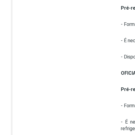
Pré-re
- Form
- É ne
- Dispo
OFICI
Pré-re
- Form
- É n
refrig