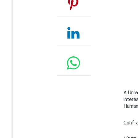
A Univ
intere
Humano
Confir