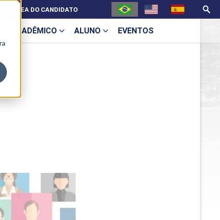
ÁREA DO CANDIDATO
ACADÊMICO
ALUNO
EVENTOS
ra
U
ecne
ES