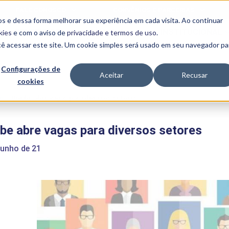
FALE CONOSCO
CONVÊNIOS E PARCERIAS
s e dessa forma melhorar sua experiência em cada visita. Ao continuar
BENEFÍCIOS
INSTITUCIONAL
kies
e com o aviso de
privacidade e termos de uso
.
cê acessar este site. Um cookie simples será usado em seu navegador pa
Programas
Acadêmicos
Configurações de
Aceitar
Recusar
cookies
PIBID
MPH
PIAC
e
>
Uniube abre vagas para diversos setores
PROEST
PAE
be abre vagas para diversos setores
Unit
PIME
junho de 21
Programas de
Pesquisa e
Extensão
NIT
PRO