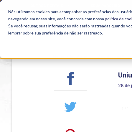
OUTROS PORTAIS
SEJA PARCEIRO
Nós utilizamos cookies para acompanhar as preferências dos usuário
SEMIPRESENCIAL
PRESENCIAL
EAD
navegando em nosso site, você concorda com nossa
política de coo
Se você recusar, suas informações não serão rastreadas quando vo
lembrar sobre sua preferência de não ser rastreado.
Home
>
Institucional
>
Acontece na Uniub
Uniu
28 de 
1 / 1