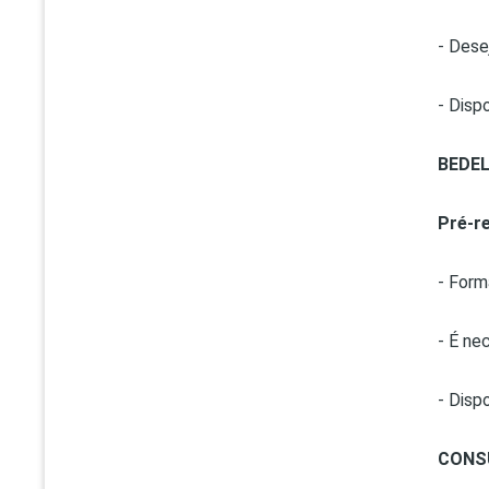
- Dese
- Dispo
BEDE
Pré-re
- Form
- É ne
- Disp
CONS