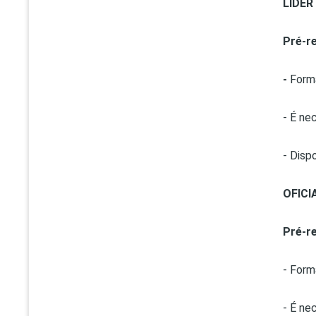
LÍDER
Pré-re
-
Form
- É ne
- Dispo
OFICI
Pré-re
- Form
- É ne