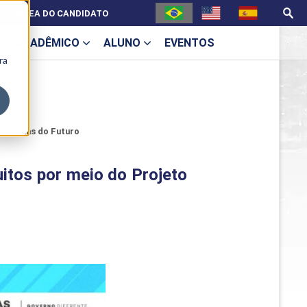
ÁREA DO CANDIDATO
ACADÊMICO
ALUNO
EVENTOS
ra
U
o Trilhas do Futuro
uitos por meio do Projeto
ecne
ES