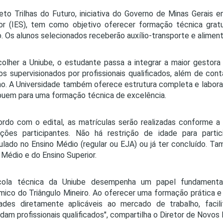
eto Trilhas do Futuro, iniciativa do Governo de Minas Gerais 
or (IES), tem como objetivo oferecer formação técnica grat
. Os alunos selecionados receberão auxílio-transporte e alimen
olher a Uniube, o estudante passa a integrar a maior gesto
os supervisionados por profissionais qualificados, além de co
ho. A Universidade também oferece estrutura completa e labor
buem para uma formação técnica de excelência.
rdo com o edital, as matrículas serão realizadas conforme a 
uições participantes. Não há restrição de idade para partic
ulado no Ensino Médio (regular ou EJA) ou já ter concluído. 
 Médio e do Ensino Superior.
cola técnica da Uniube desempenha um papel fundamental
ico do Triângulo Mineiro. Ao oferecer uma formação prática e 
idades diretamente aplicáveis ao mercado de trabalho, faci
am profissionais qualificados", compartilha o Diretor de Novos N