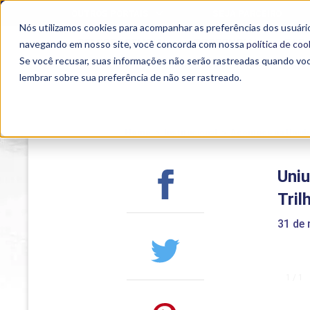
OUTROS PORTAIS
SEJA PARCEIRO
Nós utilizamos cookies para acompanhar as preferências dos usuário
SEMIPRESENCIAL
PRESENCIAL
EAD
navegando em nosso site, você concorda com nossa
política de coo
Se você recusar, suas informações não serão rastreadas quando vo
lembrar sobre sua preferência de não ser rastreado.
Home
>
Institucional
>
Acontece na Uniub
Uniu
Tril
31 de
1 / 1