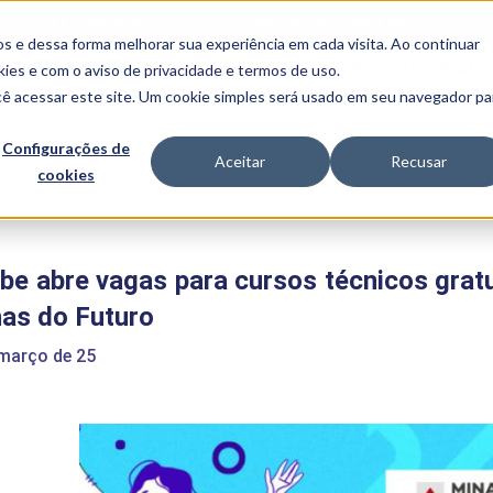
FALE CONOSCO
CONVÊNIOS E PARCERIAS
s e dessa forma melhorar sua experiência em cada visita. Ao continuar
BENEFÍCIOS
INSTITUCIONAL
kies
e com o aviso de
privacidade e termos de uso
.
cê acessar este site. Um cookie simples será usado em seu navegador pa
Programas
Acadêmicos
Configurações de
Aceitar
Recusar
cookies
PIBID
MPH
PIAC
e
>
Uniube abre vagas para cursos técnicos gratuitos por meio do Projet
PROEST
PAE
be abre vagas para cursos técnicos grat
Unit
PIME
has do Futuro
Programas de
Pesquisa e
 março de 25
Extensão
NIT
PRO