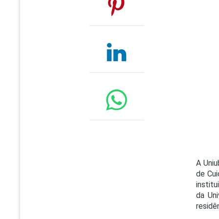
A Uniu
de Cui
instit
da Uni
residê