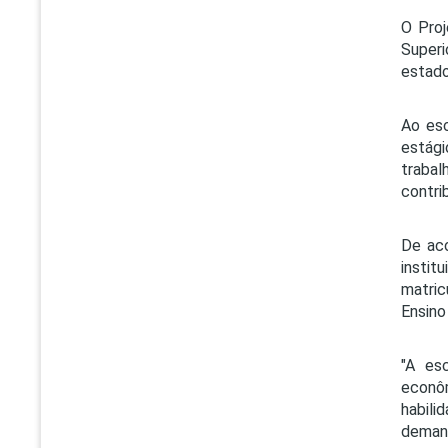
O Proj
Superi
estado
Ao esc
estági
trabal
contri
De aco
instit
matric
Ensino
"A es
econôm
habil
demand