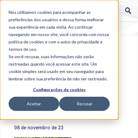
Nós utilizamos cookies para acompanhar as
preferências dos usuários e dessa forma melhorar
sua experiência em cada visita. Ao continuar
navegando em nosso site, você concorda com nossa
política de cookies
e com o aviso de
privacidade e
termos de uso
.
Se você recusar, suas informações não serão
rastreadas quando você acessar este site. Um
cookie simples será usado em seu navegador para
lembrar sobre sua preferência de não ser rastreado.
Home
>
Institucional
>
Acontece na Uniube
>
Uniube
Configurações de cookies
abre processo seletivo para UPAS de Uberaba
Aceitar
Recusar
Uniube abre processo seletivo para
UPAS de Uberaba
08 de novembro de 23