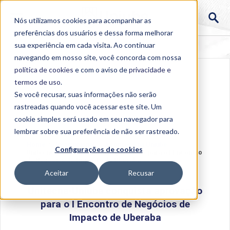
Nós utilizamos cookies para acompanhar as
preferências dos usuários e dessa forma melhorar
sua experiência em cada visita. Ao continuar
navegando em nosso site, você concorda com nossa
política de cookies
e com o aviso de
privacidade e
termos de uso
.
Se você recusar, suas informações não serão
rastreadas quando você acessar este site. Um
cookie simples será usado em seu navegador para
lembrar sobre sua preferência de não ser rastreado.
Home
>
Institucional
>
Acontece na Uniube
>
Configurações de cookies
Unitecne-Uniube conquista aprovação para o I Encontro
de Negócios de Impacto de Uberaba
Aceitar
Recusar
Unitecne-Uniube conquista aprovação
para o I Encontro de Negócios de
Impacto de Uberaba