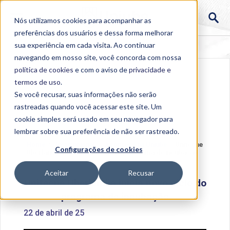
Nós utilizamos cookies para acompanhar as
preferências dos usuários e dessa forma melhorar
sua experiência em cada visita. Ao continuar
navegando em nosso site, você concorda com nossa
política de cookies
e com o aviso de
privacidade e
termos de uso
.
Se você recusar, suas informações não serão
rastreadas quando você acessar este site. Um
cookie simples será usado em seu navegador para
lembrar sobre sua preferência de não ser rastreado.
Home
>
Institucional
>
Acontece na Uniube
>
Unitecne
Configurações de cookies
Uberlândia inicia novo ciclo do programa de incubação
Aceitar
Recusar
Unitecne Uberlândia inicia novo ciclo do
programa de incubação
22 de abril de 25