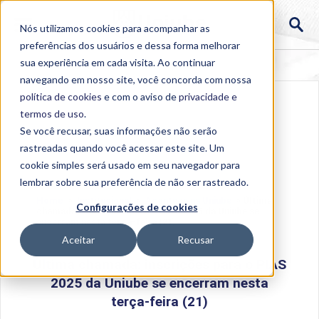
Nós utilizamos cookies para acompanhar as
preferências dos usuários e dessa forma melhorar
sua experiência em cada visita. Ao continuar
navegando em nosso site, você concorda com nossa
política de cookies
e com o aviso de
privacidade e
termos de uso
.
Se você recusar, suas informações não serão
rastreadas quando você acessar este site. Um
cookie simples será usado em seu navegador para
lembrar sobre sua preferência de não ser rastreado.
Home
>
Institucional
>
Acontece na Uniube
>
Última
Configurações de cookies
chamada: inscrições para o PIAS 2025 da Uniube se
encerram nesta terça-feira (21)
Aceitar
Recusar
Última chamada: inscrições para o PIAS
2025 da Uniube se encerram nesta
terça-feira (21)