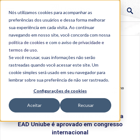
Nós utilizamos cookies para acompanhar as
preferências dos usuários e dessa forma melhorar
sua experiência em cada visita. Ao continuar
navegando em nosso site, você concorda com nossa
política de cookies
e com o aviso de
privacidade e
termos de uso
.
Se você recusar, suas informações não serão
rastreadas quando você acessar este site. Um
cookie simples será usado em seu navegador para
lembrar sobre sua preferência de não ser rastreado.
Home
>
Institucional
>
Acontece na Uniube
>
Trabalho
Configurações de cookies
de professoras da Pedagogia EAD Uniube é aprovado
em congresso internacional
Aceitar
Recusar
Trabalho de professoras da Pedagogia
EAD Uniube é aprovado em congresso
internacional