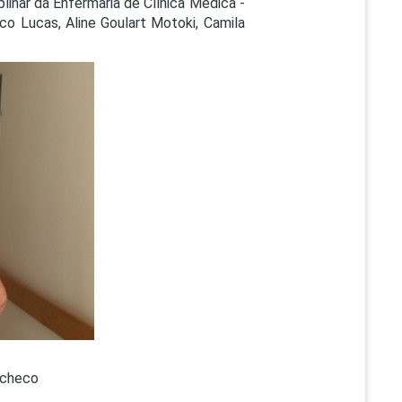
plinar da Enfermaria de Clínica Médica -
PEPE
o Lucas, Aline Goulart Motoki, Camila
ED
Pacheco