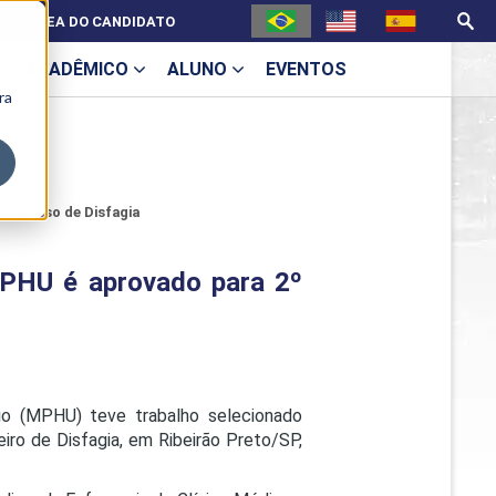
ÁREA DO CANDIDATO
ACADÊMICO
ALUNO
EVENTOS
ra
U
ongresso de Disfagia
MPHU é aprovado para 2º
ecne
rio (MPHU) teve trabalho selecionado
eiro de Disfagia, em Ribeirão Preto/SP,
ES