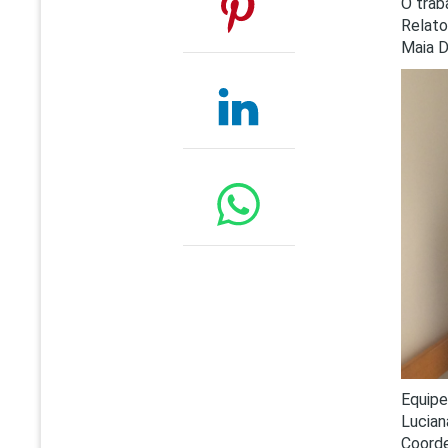
O trab
Relato
Maia D
Equip
Lucian
Coorde