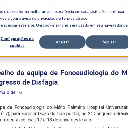
FALE CONOSCO
CONVÊNIOS E PARCERIAS
s e dessa forma melhorar sua experiência em cada visita. Ao continuar
BENEFÍCIOS
INSTITUCIONAL
kies
e com o aviso de
privacidade e termos de uso
.
cê acessar este site. Um cookie simples será usado em seu navegador pa
Programas
Acadêmicos
Configurações de
Aceitar
Recusar
cookies
PIBID
MPH
PIAC
e
>
Trabalho da equipe de Fonoaudiologia do MPHU é aprovado para 2º C
PROEST
PAE
balho da equipe de Fonoaudiologia do 
Unit
PIME
gresso de Disfagia
Programas de
Pesquisa e
maio de 16
Extensão
NIT
pe de Fonoaudiologia do Mário Palmério Hospital Universitá
(17), para apresentação do tipo pôster, no 2° Congresso Brasil
ontecerá nos dias 17 e 18 de junho deste ano.
PRO