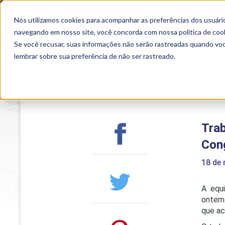
OUTROS PORTAIS
SEJA PARCEIRO
Nós utilizamos cookies para acompanhar as preferências dos usuário
SEMIPRESENCIAL
PRESENCIAL
EAD
navegando em nosso site, você concorda com nossa
política de coo
Se você recusar, suas informações não serão rastreadas quando vo
lembrar sobre sua preferência de não ser rastreado.
Home
>
Institucional
>
Acontece na Uniub
Tra
Con
18 de 
A equi
ontem 
que ac