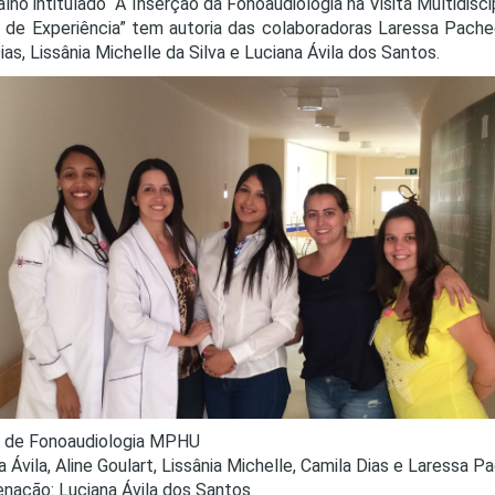
alho intitulado “A Inserção da Fonoaudiologia na Visita Multidisci
PRO
 de Experiência” tem autoria das colaboradoras Laressa Pachec
PRO
ias, Lissânia Michelle da Silva e Luciana Ávila dos Santos.
e de Fonoaudiologia MPHU
a Ávila, Aline Goulart, Lissânia Michelle, Camila Dias e Laressa 
nação: Luciana Ávila dos Santos