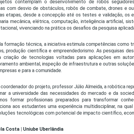
ojetos contemplam o desenvolvimento de robôs seguidores
as com desvio de obstáculos, robôs de combate, drones e out
as etapas, desde a concepção até os testes e validação, os
aria mecânica, elétrica, computação, inteligência artificial, 
acional, vivenciando na prática os desafios da pesquisa aplicad
a formação técnica, a iniciativa estimula competências como tr
os, produção científica e empreendedorismo. As pesquisas d
 criação de tecnologias voltadas para aplicações em automaçã
ramento ambiental, inspeção de infraestrutura e outras soluçõ
mpresas e para a comunidade.
 coordenador do projeto, professor Júlio Almeida, a robótica r
mar a universidade das necessidades do mercado e da socied
mos formar profissionais preparados para transformar con
ciona aos estudantes uma experiência multidisciplinar, na qual
soluções tecnológicas com potencial de impacto científico, econ
la Costa | Uniube Uberlândia