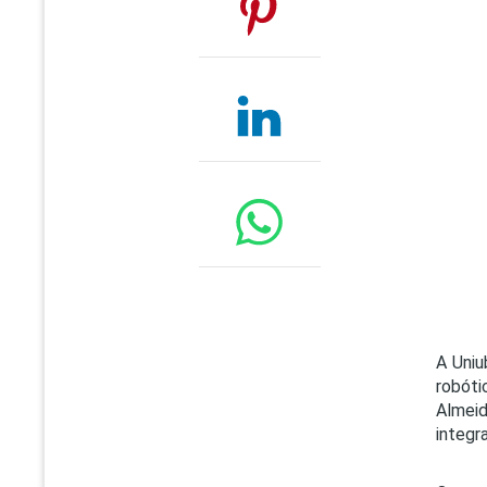
A Uniu
robóti
Almei
integr