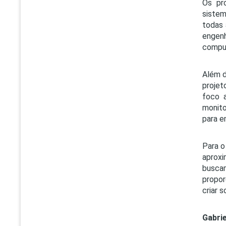
Os pr
sistem
todas 
engenh
comput
Além d
projet
foco a
monito
para e
Para o
aproxi
busca
propor
criar 
Gabrie