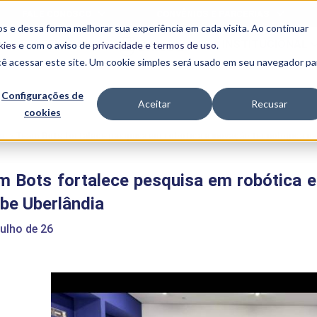
FALE CONOSCO
CONVÊNIOS E PARCERIAS
s e dessa forma melhorar sua experiência em cada visita. Ao continuar
BENEFÍCIOS
INSTITUCIONAL
kies
e com o aviso de
privacidade e termos de uso
.
cê acessar este site. Um cookie simples será usado em seu navegador pa
Programas
Acadêmicos
Configurações de
Aceitar
Recusar
cookies
PIBID
MPH
PIAC
e
>
Team Bots fortalece pesquisa em robótica e inovação tecnológica na
PROEST
PAE
 Bots fortalece pesquisa em robótica e
Unit
PIME
be Uberlândia
Programas de
Pesquisa e
julho de 26
Extensão
NIT
PRO