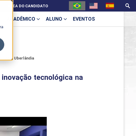
ÁREA DO CANDIDATO
ACADÊMICO
ALUNO
EVENTOS
ra
U
 Uniube Uberlândia
 inovação tecnológica na
ecne
ES