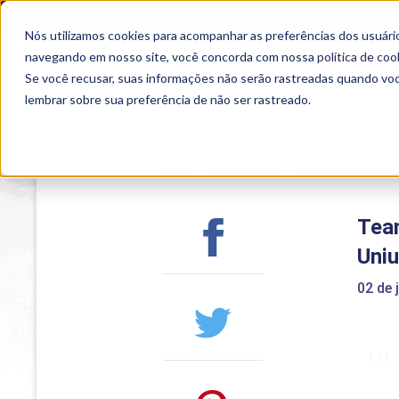
OUTROS PORTAIS
SEJA PARCEIRO
Nós utilizamos cookies para acompanhar as preferências dos usuário
SEMIPRESENCIAL
PRESENCIAL
EAD
navegando em nosso site, você concorda com nossa
política de coo
Se você recusar, suas informações não serão rastreadas quando vo
lembrar sobre sua preferência de não ser rastreado.
Home
>
Institucional
>
Acontece na Uniub
Team
Uniu
02 de 
1 / 1