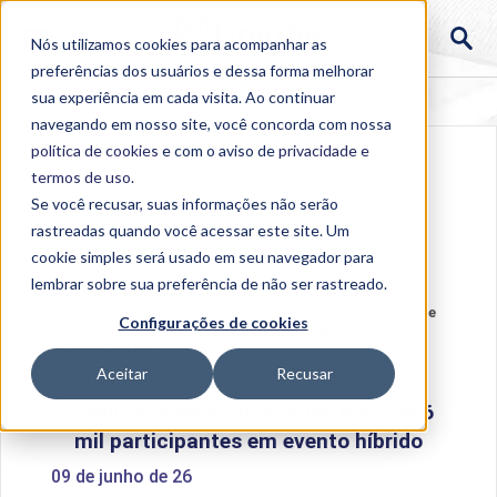
Nós utilizamos cookies para acompanhar as
preferências dos usuários e dessa forma melhorar
sua experiência em cada visita. Ao continuar
navegando em nosso site, você concorda com nossa
política de cookies
e com o aviso de
privacidade e
termos de uso
.
Se você recusar, suas informações não serão
rastreadas quando você acessar este site. Um
cookie simples será usado em seu navegador para
lembrar sobre sua preferência de não ser rastreado.
Home
>
Institucional
>
Acontece na Uniube
>
SEMIC e
Configurações de cookies
SEMEX 2026 reúne mais de 6 mil participantes em
evento híbrido
Aceitar
Recusar
SEMIC e SEMEX 2026 reúne mais de 6
mil participantes em evento híbrido
09 de junho de 26