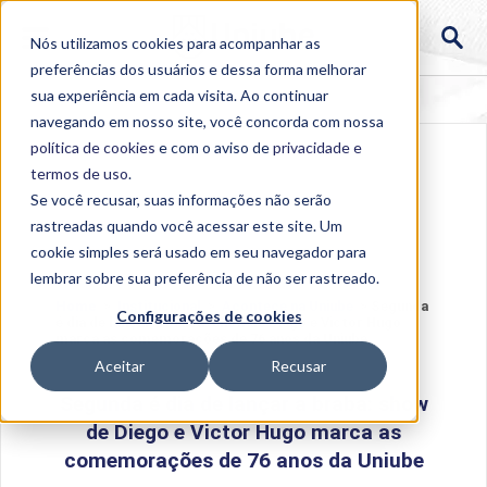
Nós utilizamos cookies para acompanhar as
preferências dos usuários e dessa forma melhorar
sua experiência em cada visita. Ao continuar
navegando em nosso site, você concorda com nossa
política de cookies
e com o aviso de
privacidade e
termos de uso
.
Se você recusar, suas informações não serão
rastreadas quando você acessar este site. Um
cookie simples será usado em seu navegador para
lembrar sobre sua preferência de não ser rastreado.
Home
>
Institucional
>
Acontece na Uniube
>
Segunda
Configurações de cookies
é dia de lançar a braba: show de Diego e Victor Hugo
marca as comemorações de 76 anos da Uniube
Aceitar
Recusar
Segunda é dia de lançar a braba: show
de Diego e Victor Hugo marca as
comemorações de 76 anos da Uniube