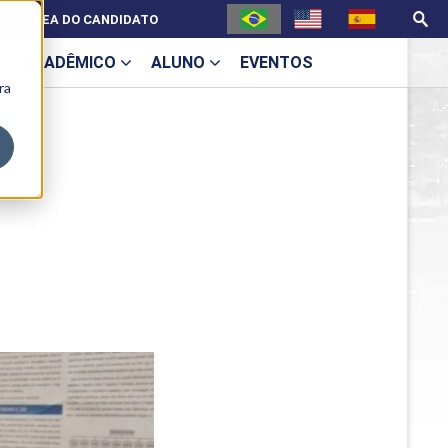
ÁREA DO CANDIDATO
ACADÊMICO
ALUNO
EVENTOS
ra
U
ecne
ES