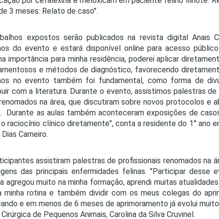
icação por cefalexina e meloxicam em paciente felino filhote: R
 de 3 meses: Relato de caso".
abalhos expostos serão publicados na revista digital Anai
hos do evento e estará disponível online para acesso público
a importância para minha residência, poderei aplicar diretamen
mentosos e métodos de diagnóstico, favorecendo diretament
lhos no evento também foi fundamental, como forma de div
buir com a literatura. Durante o evento, assistimos palestras de p
renomados na área, que discutiram sobre novos protocolos e a
s. Durante as aulas também aconteceram exposições de casos
r o raciocínio clínico diretamente", conta a residente do 1° ano
Dias Carneiro.
ticipantes assistiram palestras de profissionais renomados na 
gens das principais enfermidades felinas. "Participar desse 
a agregou muito na minha formação, aprendi muitas atualidades 
a minha rotina e também dividir com os meus colegas do apri
ndo e em menos de 6 meses de aprimoramento já evolui muito c
a Cirúrgica de Pequenos Animais, Carolina da Silva Cruvinel.