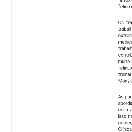
"Intox
felino
Os tr
trabal
extrem
medica
traba
contri
muito 
felina
treina
Monyk 
As par
aborda
certez
isso n
começa
Clínic