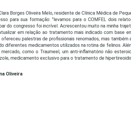
Clara Borges Oliveira Melo, residente de Clínica Médica de Peq
esso para sua formação: "levamos para o COMFEL dois rela
ipar do congresso foi incrível. Acrescentou muito na minha traje
tualizar em relação ao tratamento mais indicado com base em
 ofereceu palestras de profissionais renomados, mas também 
o diferentes medicamentos utilizados na rotina de felinos. Al
 mercado, como o Traumeel, um anti-inflamatório não esteroi
zole, medicamento exclusivo para o tratamento de hipertireoidism
na Oliveira