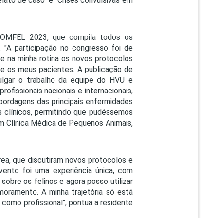
elato de caso" e "Crises convulsivas em
s COMFEL 2023, que compila todos os
. "A participação no congresso foi de
te na minha rotina os novos protocolos
e os meus pacientes. A publicação de
ulgar o trabalho da equipe do HVU e
rofissionais nacionais e internacionais,
bordagens das principais enfermidades
 clínicos, permitindo que pudéssemos
 em Clínica Médica de Pequenos Animais,
área, que discutiram novos protocolos e
evento foi uma experiência única, com
sobre os felinos e agora posso utilizar
moramento. A minha trajetória só está
omo profissional", pontua a residente