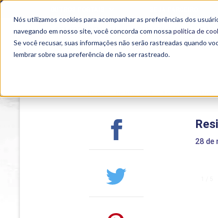
Universidade do Agro participaram do...">
Universidade do Agr
OUTROS PORTAIS
SEJA PARCEIRO
Nós utilizamos cookies para acompanhar as preferências dos usuário
SEMIPRESENCIAL
PRESENCIAL
EAD
navegando em nosso site, você concorda com nossa
política de coo
Se você recusar, suas informações não serão rastreadas quando vo
lembrar sobre sua preferência de não ser rastreado.
Home
>
Institucional
>
Acontece na Uniub
Res
28 de
1 / 5