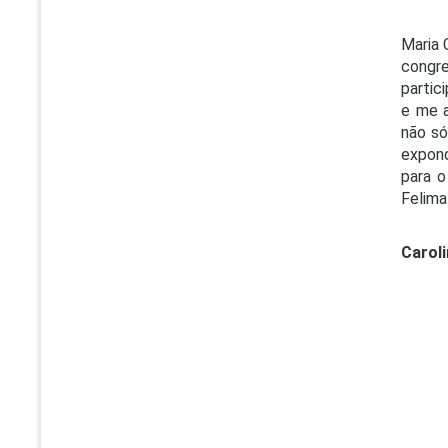
Maria 
congr
partic
e me a
não só
expond
para o
Felima
Caroli