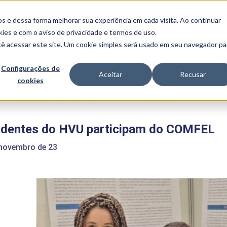
o participaram do...">
FALE CONOSCO
CONVÊNIOS E PARCERIAS
s e dessa forma melhorar sua experiência em cada visita. Ao continuar
BENEFÍCIOS
INSTITUCIONAL
kies
e com o aviso de
privacidade e termos de uso
.
cê acessar este site. Um cookie simples será usado em seu navegador pa
Programas
Acadêmicos
Configurações de
Aceitar
Recusar
cookies
PIBID
MPH
PIAC
e
>
Residentes do HVU participam do COMFEL
PROEST
PAE
identes do HVU participam do COMFEL
Unit
PIME
 novembro de 23
Programas de
Pesquisa e
Extensão
NIT
PRO