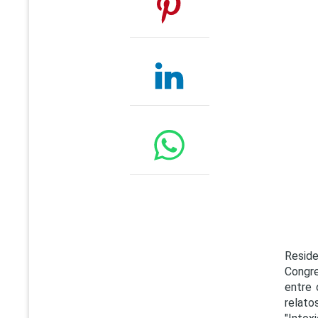
Resid
Congre
entre 
relat