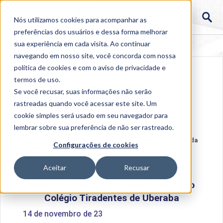
Nós utilizamos cookies para acompanhar as
preferências dos usuários e dessa forma melhorar
sua experiência em cada visita. Ao continuar
navegando em nosso site, você concorda com nossa
política de cookies
e com o aviso de
privacidade e
termos de uso
.
Se você recusar, suas informações não serão
rastreadas quando você acessar este site. Um
cookie simples será usado em seu navegador para
lembrar sobre sua preferência de não ser rastreado.
Home
>
Institucional
>
Acontece na Uniube
>
Reitor da
Configurações de cookies
Uniube é homenageado pelo Colégio Tiradentes de
Uberaba
Aceitar
Recusar
Reitor da Uniube é homenageado pelo
Colégio Tiradentes de Uberaba
14 de novembro de 23