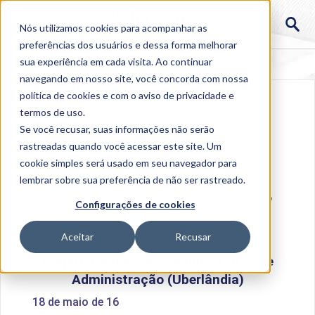
Nós utilizamos cookies para acompanhar as
preferências dos usuários e dessa forma melhorar
sua experiência em cada visita. Ao continuar
navegando em nosso site, você concorda com nossa
política de cookies
e com o aviso de
privacidade e
termos de uso
.
Se você recusar, suas informações não serão
rastreadas quando você acessar este site. Um
cookie simples será usado em seu navegador para
lembrar sobre sua preferência de não ser rastreado.
Home
>
Institucional
>
Acontece na Uniube
>
Projeto
Configurações de cookies
Doação de Sangue - Curso de Administração
(Uberlândia)
Aceitar
Recusar
Projeto Doação de Sangue - Curso de
Administração (Uberlândia)
18 de maio de 16