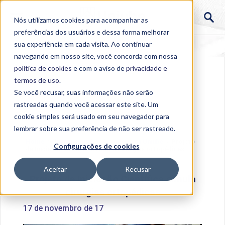
Nós utilizamos cookies para acompanhar as
preferências dos usuários e dessa forma melhorar
sua experiência em cada visita. Ao continuar
navegando em nosso site, você concorda com nossa
política de cookies
e com o aviso de
privacidade e
termos de uso
.
Se você recusar, suas informações não serão
rastreadas quando você acessar este site. Um
cookie simples será usado em seu navegador para
lembrar sobre sua preferência de não ser rastreado.
Home
>
Institucional
>
Acontece na Uniube
>
Projeto
Configurações de cookies
de Iniciação Científica simula cirurgias ortopédicas
Aceitar
Recusar
Projeto de Iniciação Científica simula
cirurgias ortopédicas
17 de novembro de 17