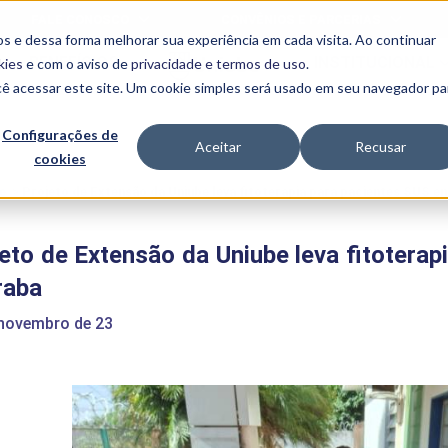
FALE CONOSCO
CONVÊNIOS E PARCERIAS
s e dessa forma melhorar sua experiência em cada visita. Ao continuar
BENEFÍCIOS
INSTITUCIONAL
kies
e com o aviso de
privacidade e termos de uso
.
cê acessar este site. Um cookie simples será usado em seu navegador pa
Programas
Acadêmicos
Configurações de
Aceitar
Recusar
cookies
PIBID
MPH
PIAC
e
>
Projeto de Extensão da Uniube leva fitoterapia para pacientes SUS 
PROEST
PAE
eto de Extensão da Uniube leva fitotera
Unit
PIME
raba
Programas de
Pesquisa e
 novembro de 23
Extensão
NIT
PRO