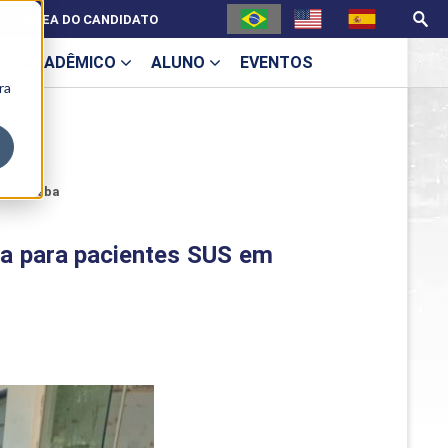
ÁREA DO CANDIDATO
ACADÊMICO
ALUNO
EVENTOS
ra
U
em Uberaba
pia para pacientes SUS em
ecne
ES