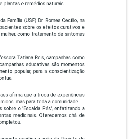
e plantas e remédios naturais.
da Família (USF) Dr. Romes Cecílio, na
 pacientes sobre os efeitos curativos e
da mulher, como tratamento de sintomas
ofessora Tatiana Reis, campanhas como
s campanhas educativas são momentos
mento popular, para a conscientização
ontua.
es afirma que a troca de experiências
êmicos, mas para toda a comunidade.
s sobre o 'Escalda Pés', enfatizando a
lantas medicinais. Oferecemos chá de
completou.
mamente positiva a ação do Projeto de