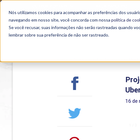
OUTROS PORTAIS
SEJA PARCEIRO
Nós utilizamos cookies para acompanhar as preferências dos usuário
SEMIPRESENCIAL
PRESENCIAL
EAD
navegando em nosso site, você concorda com nossa
política de coo
Se você recusar, suas informações não serão rastreadas quando vo
lembrar sobre sua preferência de não ser rastreado.
Home
>
Institucional
>
Acontece na Uniub
Proj
Ube
16 de
1 / 3