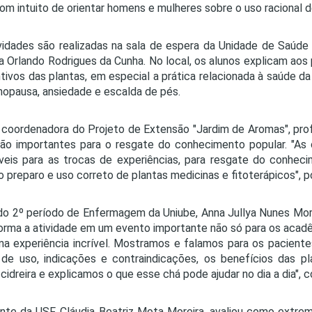
com intuito de orientar homens e mulheres sobre o uso racional d
vidades são realizadas na sala de espera da Unidade de Saúde 
a Orlando Rodrigues da Cunha. No local, os alunos explicam aos
tivos das plantas, em especial a prática relacionada à saúde 
opausa, ansiedade e escalda de pés.
 coordenadora do Projeto de Extensão "Jardim de Aromas", pr
são importantes para o resgate do conhecimento popular. "A
veis para as trocas de experiências, para resgate do conheci
o preparo e uso correto de plantas medicinas e fitoterápicos", p
do 2º período de Enfermagem da Uniube, Anna Jullya Nunes Mora
orma a atividade em um evento importante não só para os acad
ma experiência incrível. Mostramos e falamos para os paciente
de uso, indicações e contraindicações, os benefícios das p
cidreira e explicamos o que esse chá pode ajudar no dia a dia", 
nte da USF, Cláudia Beatriz Mota Moreira, avaliou como extre