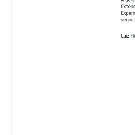
Extens
Experi
servid
Luiz H