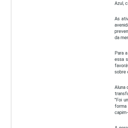
Azul, 
As ati
avenid
preven
da men
Para a
essa 
favorá
sobre 
Aluna 
transf
"Foi u
forma 
capim-
A gere