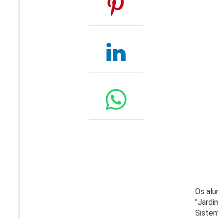
Os alu
"Jardi
Siste