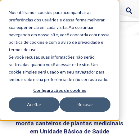
Nós utilizamos cookies para acompanhar as
preferências dos usuários e dessa forma melhorar
sua experiência em cada visita. Ao continuar
navegando em nosso site, você concorda com nossa
política de cookies
e com o aviso de
privacidade e
termos de uso
.
Se você recusar, suas informações não serão
rastreadas quando você acessar este site. Um
cookie simples será usado em seu navegador para
lembrar sobre sua preferência de não ser rastreado.
Home
>
Institucional
>
Acontece na Uniube
>
Projeto
Configurações de cookies
de extensão Agro e Saúde monta canteiros de plantas
medicinais em Unidade Básica de Saúde
Aceitar
Recusar
Projeto de extensão Agro e Saúde
monta canteiros de plantas medicinais
em Unidade Básica de Saúde