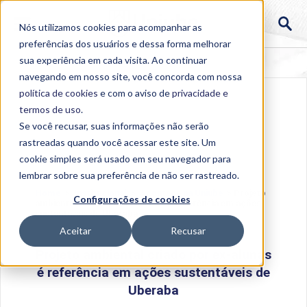
Nós utilizamos cookies para acompanhar as
preferências dos usuários e dessa forma melhorar
sua experiência em cada visita. Ao continuar
navegando em nosso site, você concorda com nossa
política de cookies
e com o aviso de
privacidade e
termos de uso
.
Se você recusar, suas informações não serão
rastreadas quando você acessar este site. Um
cookie simples será usado em seu navegador para
lembrar sobre sua preferência de não ser rastreado.
Home
>
Institucional
>
Acontece na Uniube
>
Projeto
Configurações de cookies
ambiental criado por ex-alunas é referência em ações
sustentáveis de Uberaba
Aceitar
Recusar
Projeto ambiental criado por ex-alunas
é referência em ações sustentáveis de
Uberaba