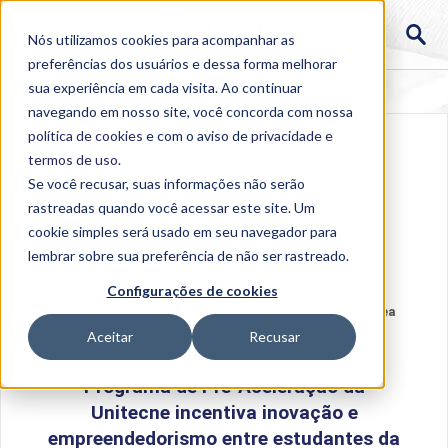
Nós utilizamos cookies para acompanhar as
preferências dos usuários e dessa forma melhorar
sua experiência em cada visita. Ao continuar
navegando em nosso site, você concorda com nossa
política de cookies
e com o aviso de
privacidade e
termos de uso
.
Se você recusar, suas informações não serão
rastreadas quando você acessar este site. Um
cookie simples será usado em seu navegador para
lembrar sobre sua preferência de não ser rastreado.
Home
>
Institucional
>
Acontece na Uniube
>
Configurações de cookies
Programa de Pré-Aceleração da Unitecne incentiva
inovação e empreendedorismo entre estudantes da área
da saúde
Aceitar
Recusar
Programa de Pré-Aceleração da
Unitecne incentiva inovação e
empreendedorismo entre estudantes da