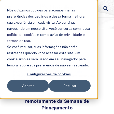
Nós utilizamos cookies para acompanhar as
preferências dos usuários e dessa forma melhorar
sua experiência em cada visita. Ao continuar
navegando em nosso site, você concorda com nossa
política de cookies
e com o aviso de
privacidade e
termos de uso
.
Se você recusar, suas informações não serão
rastreadas quando você acessar este site. Um
cookie simples será usado em seu navegador para
lembrar sobre sua preferência de não ser rastreado.
Home
>
Institucional
>
Acontece na Uniube
>
Configurações de cookies
Professores da Uniube participam remotamente da
Semana de Planejamento
Aceitar
Recusar
Professores da Uniube participam
remotamente da Semana de
Planejamento