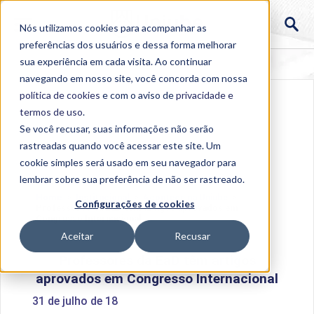
Nós utilizamos cookies para acompanhar as
preferências dos usuários e dessa forma melhorar
sua experiência em cada visita. Ao continuar
navegando em nosso site, você concorda com nossa
política de cookies
e com o aviso de
privacidade e
termos de uso
.
Se você recusar, suas informações não serão
rastreadas quando você acessar este site. Um
cookie simples será usado em seu navegador para
lembrar sobre sua preferência de não ser rastreado.
Home
>
Institucional
>
Acontece na Uniube
>
Configurações de cookies
Professores da EaD têm artigos aprovados em
Congresso Internacional
Aceitar
Recusar
Professores da EaD têm artigos
aprovados em Congresso Internacional
31 de julho de 18