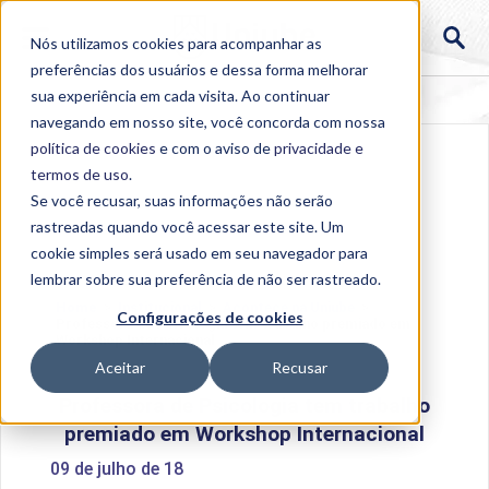
Nós utilizamos cookies para acompanhar as
preferências dos usuários e dessa forma melhorar
sua experiência em cada visita. Ao continuar
navegando em nosso site, você concorda com nossa
política de cookies
e com o aviso de
privacidade e
termos de uso
.
Se você recusar, suas informações não serão
rastreadas quando você acessar este site. Um
cookie simples será usado em seu navegador para
lembrar sobre sua preferência de não ser rastreado.
Home
>
Institucional
>
Acontece na Uniube
>
Configurações de cookies
Professora de Psicologia tem trabalho premiado em
Workshop Internacional
Aceitar
Recusar
Professora de Psicologia tem trabalho
premiado em Workshop Internacional
09 de julho de 18