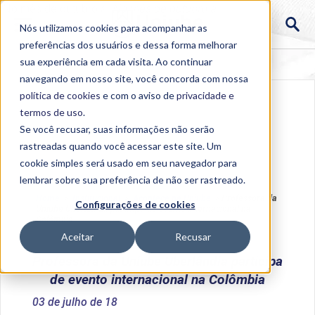
No mês de outubro a
No mês de outubro a
Nós utilizamos cookies para acompanhar as
preferências dos usuários e dessa forma melhorar
sua experiência em cada visita. Ao continuar
navegando em nosso site, você concorda com nossa
política de cookies
e com o aviso de
privacidade e
termos de uso
.
Se você recusar, suas informações não serão
rastreadas quando você acessar este site. Um
cookie simples será usado em seu navegador para
lembrar sobre sua preferência de não ser rastreado.
Home
>
Institucional
>
Acontece na Uniube
>
Professora da
Configurações de cookies
Uniube Uberlândia participa de evento internacional na
Colômbia
Aceitar
Recusar
Professora da Uniube Uberlândia participa
de evento internacional na Colômbia
03 de julho de 18