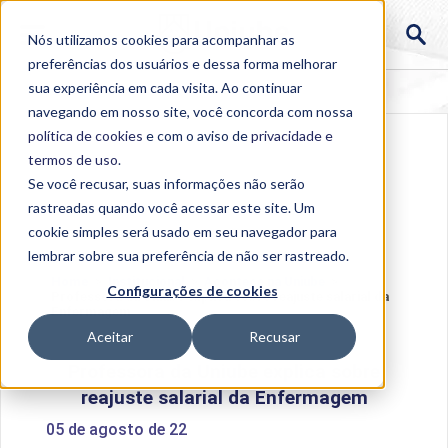
Nós utilizamos cookies para acompanhar as
preferências dos usuários e dessa forma melhorar
sua experiência em cada visita. Ao continuar
navegando em nosso site, você concorda com nossa
política de cookies
e com o aviso de
privacidade e
termos de uso
.
Se você recusar, suas informações não serão
rastreadas quando você acessar este site. Um
cookie simples será usado em seu navegador para
lembrar sobre sua preferência de não ser rastreado.
Home
>
Institucional
>
Acontece na Uniube
>
Configurações de cookies
Professora da Uniube explica sobre reajuste salarial da
Enfermagem
Aceitar
Recusar
Professora da Uniube explica sobre
reajuste salarial da Enfermagem
05 de agosto de 22