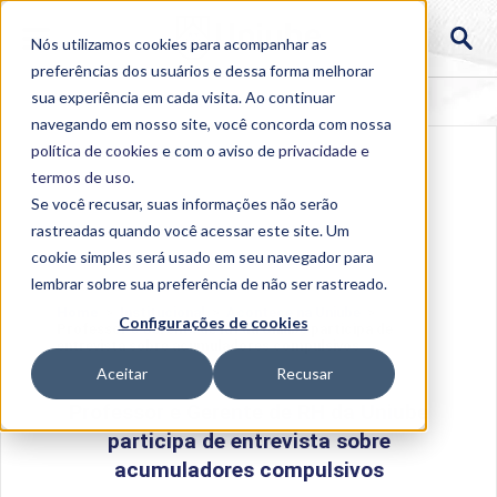
Nós utilizamos cookies para acompanhar as
preferências dos usuários e dessa forma melhorar
sua experiência em cada visita. Ao continuar
navegando em nosso site, você concorda com nossa
política de cookies
e com o aviso de
privacidade e
termos de uso
.
Se você recusar, suas informações não serão
rastreadas quando você acessar este site. Um
cookie simples será usado em seu navegador para
lembrar sobre sua preferência de não ser rastreado.
Home
>
Institucional
>
Acontece na Uniube
>
Configurações de cookies
Professor e Gerente de RH da Uniube participa de
entrevista sobre acumuladores compulsivos
Aceitar
Recusar
Professor e Gerente de RH da Uniube
participa de entrevista sobre
acumuladores compulsivos