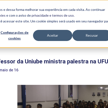
FALE CONOSCO
CONVÊNIOS E PARCERIAS
s e dessa forma melhorar sua experiência em cada visita. Ao continuar
BENEFÍCIOS
INSTITUCIONAL
kies
e com o aviso de
privacidade e termos de uso
.
cê acessar este site. Um cookie simples será usado em seu navegador pa
Programas
Acadêmicos
Configurações de
Aceitar
Recusar
cookies
PIBID
MPH
PIAC
e
>
Professor da Uniube ministra palestra na UFU
PROEST
PAE
essor da Uniube ministra palestra na UF
Unit
PIME
maio de 16
Programas de
Pesquisa e
Extensão
NIT
PRO