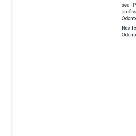
seu P
profis
Odonto
Nas fo
Odonto