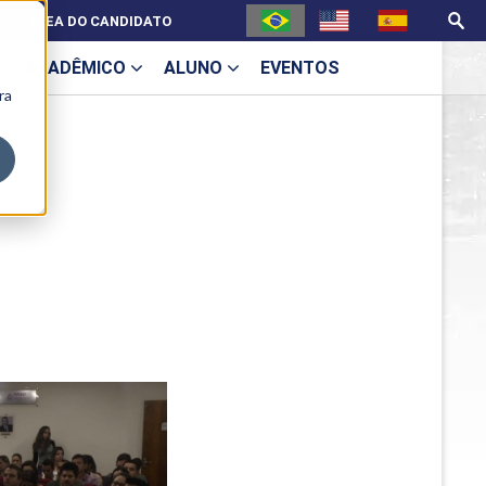
ÁREA DO CANDIDATO
ACADÊMICO
ALUNO
EVENTOS
ra
U
U
ecne
ES