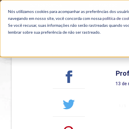
OUTROS PORTAIS
SEJA PARCEIRO
Nós utilizamos cookies para acompanhar as preferências dos usuário
SEMIPRESENCIAL
PRESENCIAL
EAD
navegando em nosso site, você concorda com nossa
política de coo
Se você recusar, suas informações não serão rastreadas quando vo
lembrar sobre sua preferência de não ser rastreado.
Home
>
Institucional
>
Acontece na Uniub
Prof
13 de 
1 / 5