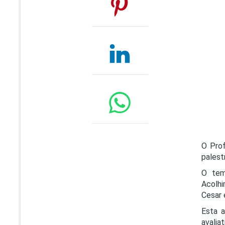
O Prof
palest
O tem
Acolh
Cesar 
Esta 
avalia