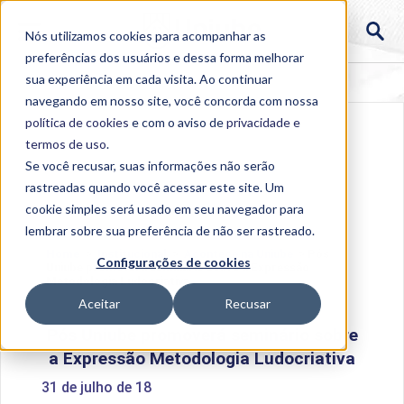
Nós utilizamos cookies para acompanhar as
preferências dos usuários e dessa forma melhorar
sua experiência em cada visita. Ao continuar
navegando em nosso site, você concorda com nossa
política de cookies
e com o aviso de
privacidade e
termos de uso
.
Se você recusar, suas informações não serão
rastreadas quando você acessar este site. Um
cookie simples será usado em seu navegador para
lembrar sobre sua preferência de não ser rastreado.
Home
>
Institucional
>
Acontece na Uniube
>
Pós
Configurações de cookies
Uniube promoverá seminário sobre a Expressão
Metodologia Ludocriativa
Aceitar
Recusar
Pós Uniube promoverá seminário sobre
a Expressão Metodologia Ludocriativa
31 de julho de 18