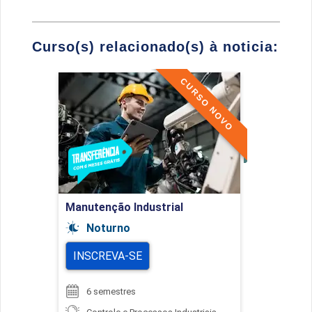
Curso(s) relacionado(s) à noticia:
CURSO NOVO
Manutenção Industrial
Detalhes do curso
Ir para Inscrição
Manutenção Industrial
Noturno
INSCREVA-SE
6 semestres