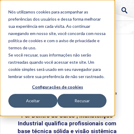
Nós utilizamos cookies para acompanhar as
preferências dos usuários e dessa forma melhorar
sua experiência em cada visita. Ao continuar
navegando em nosso site, você concorda com nossa
política de cookies
e com o aviso de
privacidade e
termos de uso
.
Se você recusar, suas informações não serão
rastreadas quando você acessar este site. Um
cookie simples será usado em seu navegador para
lembrar sobre sua preferência de não ser rastreado.
Home
>
Institucional
>
Acontece na Uniube
>
Por
Configurações de cookies
Dentro do Curso | Manutenção Industrial qualifica
profissionais com base técnica sólida e visão sistêmica
dos processos industriais
Aceitar
Recusar
Por Dentro do Curso | Manutenção
Industrial qualifica profissionais com
base técnica sólida e visão sistêmica