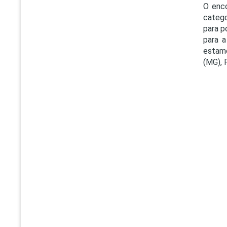
O enc
catego
para p
para a
estamo
(MG), 