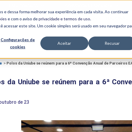
s EAD. Foram dois dias de evento que contaram...">
A Uniube 
FALE CONOSCO
CONVÊNIOS E PARCERIAS
s e dessa forma melhorar sua experiência em cada visita. Ao continuar
BENEFÍCIOS
INSTITUCIONAL
kies
e com o aviso de
privacidade e termos de uso
.
cê acessar este site. Um cookie simples será usado em seu navegador pa
Programas
Acadêmicos
Configurações de
Aceitar
Recusar
cookies
PIBID
MPH
PIAC
PROEST
e
>
Polos da Uniube se reúnem para a 6ª Convenção Anual de Parceiros 
PAE
Unit
PIME
os da Uniube se reúnem para a 6ª Conve
Programas de
Pesquisa e
Extensão
outubro de 23
NIT
PRO