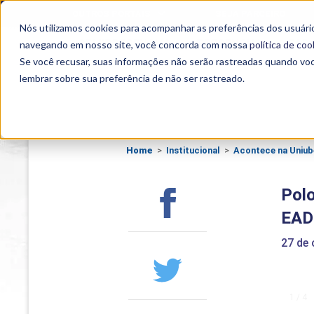
A Uniube realizou, nesta semana, a 6ª Convenção de Parceiro
OUTROS PORTAIS
SEJA PARCEIRO
Foram dois dias de evento que contaram...">
Nós utilizamos cookies para acompanhar as preferências dos usuário
SEMIPRESENCIAL
PRESENCIAL
EAD
navegando em nosso site, você concorda com nossa
política de coo
Se você recusar, suas informações não serão rastreadas quando vo
lembrar sobre sua preferência de não ser rastreado.
Home
>
Institucional
>
Acontece na Uniub
Pol
EAD
27 de 
1 / 4