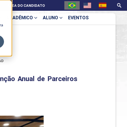
realizou, nesta semana, a 6ª Convenção de Parceiros EAD.
ÁREA DO CANDIDATO
ACADÊMICO
ALUNO
EVENTOS
ra
U
EAD
ecne
nção Anual de Parceiros
ES