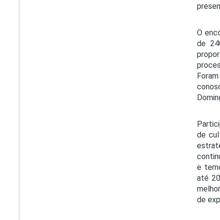
presen
O enco
de 24
propor
proces
Foram 
conosc
Domin
Partic
de cul
estrat
contin
e temo
até 20
melhor
de exp