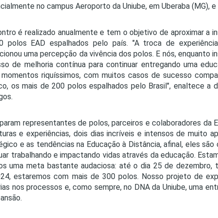
cialmente no campus Aeroporto da Uniube, em Uberaba (MG), e f
ntro é realizado anualmente e tem o objetivo de aproximar a i
0 polos EAD espalhados pelo país. "A troca de experiênci
cionou uma percepção da vivência dos polos. E nós, enquanto i
so de melhoria contínua para continuar entregando uma educ
momentos riquíssimos, com muitos casos de sucesso compart
o, os mais de 200 polos espalhados pelo Brasil", enaltece a d
gos.
iparam representantes de polos, parceiros e colaboradores da E
turas e experiências, dois dias incríveis e intensos de muito
égico e as tendências na Educação à Distância, afinal, eles s
uar trabalhando e impactando vidas através da educação. Est
s uma meta bastante audaciosa: até o dia 25 de dezembro, t
24, estaremos com mais de 300 polos. Nosso projeto de exp
ias nos processos e, como sempre, no DNA da Uniube, uma entr
ansão.