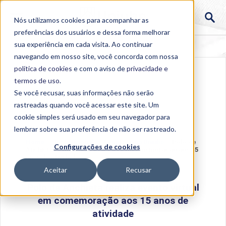
Nós utilizamos cookies para acompanhar as
preferências dos usuários e dessa forma melhorar
sua experiência em cada visita. Ao continuar
navegando em nosso site, você concorda com nossa
política de cookies
e com o aviso de
privacidade e
termos de uso
.
Se você recusar, suas informações não serão
rastreadas quando você acessar este site. Um
cookie simples será usado em seu navegador para
lembrar sobre sua preferência de não ser rastreado.
Home
>
Institucional
>
Acontece na Uniube
>
Polo de
Configurações de cookies
Anchieta realiza evento virtual em comemoração aos 15
anos de atividade
Aceitar
Recusar
Polo de Anchieta realiza evento virtual
em comemoração aos 15 anos de
atividade