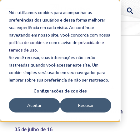
Nós utilizamos cookies para acompanhar as
preferências dos usuários e dessa forma melhorar
sua experiência em cada visita. Ao continuar
navegando em nosso site, você concorda com nossa
política de cookies
e com o aviso de
privacidade e
termos de uso
.
Se você recusar, suas informações não serão
rastreadas quando você acessar este site. Um
cookie simples será usado em seu navegador para
lembrar sobre sua preferência de não ser rastreado.
Home
>
Institucional
>
Acontece na Uniube
>
Polo
Configurações de cookies
Brasília recebe visita da Gerência Comercial EAD
Aceitar
Recusar
Polo Brasília recebe visita da Gerência
Comercial EAD
05 de julho de 16