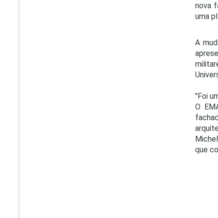
nova f
uma pl
A muda
apres
milita
Univer
"Foi u
O EMA
fachad
arquit
Michel
que co