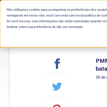
OUTROS PORTAIS
SEJA PARCEIRO
Nós utilizamos cookies para acompanhar as preferências dos usuário
SEMIPRESENCIAL
PRESENCIAL
EAD
navegando em nosso site, você concorda com nossa
política de coo
Se você recusar, suas informações não serão rastreadas quando vo
lembrar sobre sua preferência de não ser rastreado.
Home
>
Institucional
>
Acontece na Uniub
PMM
bat
20 de 
1 / 5