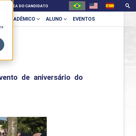
ÁREA DO CANDIDATO
ACADÊMICO
ALUNO
EVENTOS
ra
U
lhão
nto de aniversário do
ecne
ES