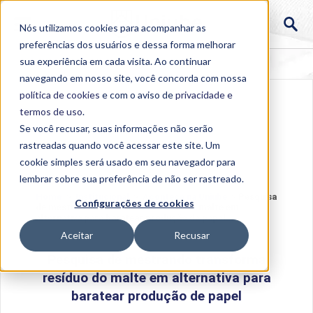
Nós utilizamos cookies para acompanhar as
preferências dos usuários e dessa forma melhorar
sua experiência em cada visita. Ao continuar
navegando em nosso site, você concorda com nossa
política de cookies
e com o aviso de
privacidade e
termos de uso
.
Se você recusar, suas informações não serão
rastreadas quando você acessar este site. Um
cookie simples será usado em seu navegador para
lembrar sobre sua preferência de não ser rastreado.
Home
>
Institucional
>
Acontece na Uniube
>
Pesquisa
Configurações de cookies
de mestrando transforma resíduo do malte em
alternativa para baratear produção de papel
Aceitar
Recusar
Pesquisa de mestrando transforma
resíduo do malte em alternativa para
baratear produção de papel