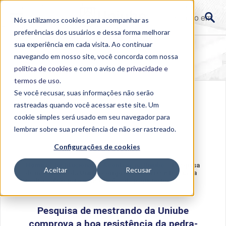
Programa de Pós-graduação em Engenharia Química
(PPGEQ) da Uniube -...">
Programa de Pós-graduação em
Nós utilizamos cookies para acompanhar as
Engenharia Química (PPGEQ) da Uniube -...">
preferências dos usuários e dessa forma melhorar
sua experiência em cada visita. Ao continuar
navegando em nosso site, você concorda com nossa
política de cookies
e com o aviso de
privacidade e
termos de uso
.
Se você recusar, suas informações não serão
rastreadas quando você acessar este site. Um
cookie simples será usado em seu navegador para
lembrar sobre sua preferência de não ser rastreado.
Configurações de cookies
Home
>
Institucional
>
Acontece na Uniube
>
Pesquisa
Aceitar
Recusar
de mestrando da Uniube comprova a boa resistência da
pedra-sabão para construções de pequeno porte
Pesquisa de mestrando da Uniube
comprova a boa resistência da pedra-