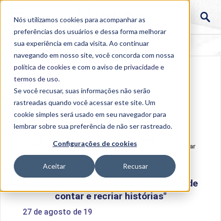
Nós utilizamos cookies para acompanhar as
preferências dos usuários e dessa forma melhorar
sua experiência em cada visita. Ao continuar
navegando em nosso site, você concorda com nossa
política de cookies
e com o aviso de
privacidade e
termos de uso
.
Se você recusar, suas informações não serão
rastreadas quando você acessar este site. Um
cookie simples será usado em seu navegador para
lembrar sobre sua preferência de não ser rastreado.
Home
>
Institucional
>
Acontece na Uniube
>
Configurações de cookies
Pedagogia Uniube realiza curso "Arte de contar e recriar
histórias"
Aceitar
Recusar
Pedagogia Uniube realiza curso "Arte de
contar e recriar histórias"
27 de agosto de 19