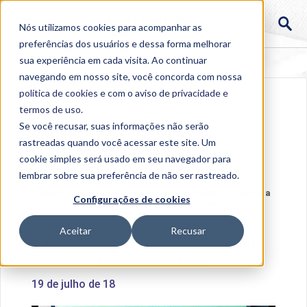
Nós utilizamos cookies para acompanhar as
preferências dos usuários e dessa forma melhorar
sua experiência em cada visita. Ao continuar
navegando em nosso site, você concorda com nossa
política de cookies
e com o aviso de
privacidade e
termos de uso
.
Se você recusar, suas informações não serão
rastreadas quando você acessar este site. Um
cookie simples será usado em seu navegador para
lembrar sobre sua preferência de não ser rastreado.
Home
>
Institucional
>
Acontece na Uniube
>
Palestra
Configurações de cookies
sobre Vygotsky movimenta Uniube Uberlândia
Aceitar
Recusar
Palestra sobre Vygotsky movimenta
Uniube Uberlândia
19 de julho de 18