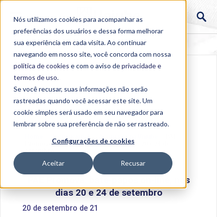
Nós utilizamos cookies para acompanhar as
preferências dos usuários e dessa forma melhorar
sua experiência em cada visita. Ao continuar
navegando em nosso site, você concorda com nossa
política de cookies
e com o aviso de
privacidade e
termos de uso
.
Se você recusar, suas informações não serão
rastreadas quando você acessar este site. Um
cookie simples será usado em seu navegador para
lembrar sobre sua preferência de não ser rastreado.
Home
>
Institucional
>
Acontece na Uniube
>
PAE
Configurações de cookies
Promove: bate-papos on-line, nos dias 20 e 24 de
setembro
Aceitar
Recusar
PAE Promove: bate-papos on-line, nos
dias 20 e 24 de setembro
20 de setembro de 21