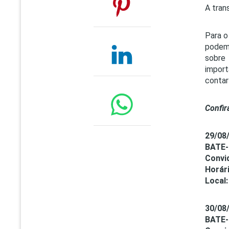
A tran
Para o
podem 
sobre
import
contar
Confir
29/08
BATE-
Convi
Horári
Local:
30/08
BATE-