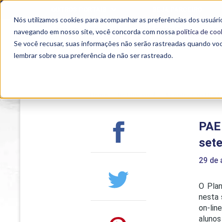
OUTROS PORTAIS
SEJA PARCEIRO
Nós utilizamos cookies para acompanhar as preferências dos usuário
SEMIPRESENCIAL
PRESENCIAL
EAD
navegando em nosso site, você concorda com nossa
política de coo
Se você recusar, suas informações não serão rastreadas quando vo
lembrar sobre sua preferência de não ser rastreado.
Home
>
Institucional
>
Acontece na Uniub
PAE
set
29 de
O Plan
nesta 
on-lin
alunos