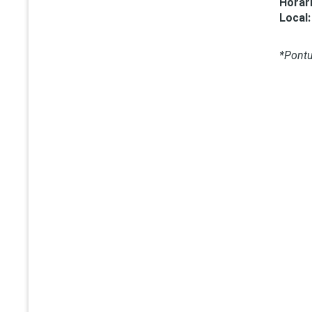
Horári
Local:
*Pontu