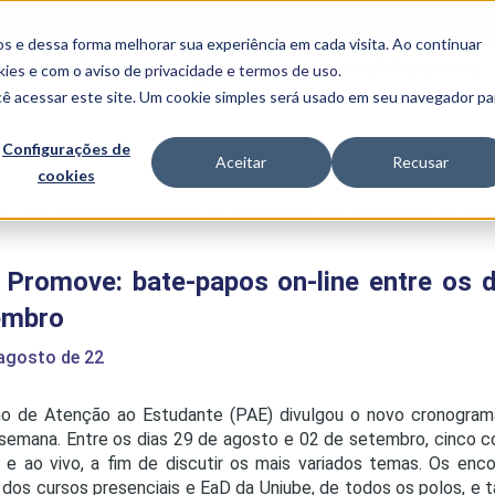
FALE CONOSCO
CONVÊNIOS E PARCERIAS
s e dessa forma melhorar sua experiência em cada visita. Ao continuar
BENEFÍCIOS
INSTITUCIONAL
kies
e com o aviso de
privacidade e termos de uso
.
cê acessar este site. Um cookie simples será usado em seu navegador pa
Programas
Acadêmicos
Configurações de
Aceitar
Recusar
cookies
PIBID
MPH
PIAC
e
>
PAE Promove: bate-papos on-line entre os dias 29 de agosto e 2 de 
PROEST
PAE
 Promove: bate-papos on-line entre os 
Unit
PIME
embro
Programas de
Pesquisa e
 agosto de 22
Extensão
NIT
o de Atenção ao Estudante (PAE) divulgou o novo cronograma
semana. Entre os dias 29 de agosto e 02 de setembro, cinco c
e e ao vivo, a fim de discutir os mais variados temas. Os enc
PRO
 dos cursos presenciais e EaD da Uniube, de todos os polos, e