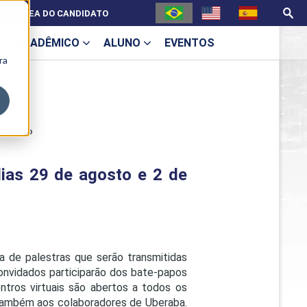
ÁREA DO CANDIDATO
ACADÊMICO
ALUNO
EVENTOS
ra
U
setembro
dias 29 de agosto e 2 de
ecne
 de palestras que serão transmitidas
onvidados participarão dos bate-papos
ontros virtuais são abertos a todos os
ES
 também aos colaboradores de Uberaba.