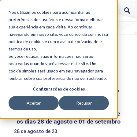
Nós utilizamos cookies para acompanhar as
preferências dos usuários e dessa forma melhorar
sua experiência em cada visita. Ao continuar
navegando em nosso site, você concorda com nossa
política de cookies
e com o aviso de
privacidade e
termos de uso
.
Se você recusar, suas informações não serão
rastreadas quando você acessar este site. Um
cookie simples será usado em seu navegador para
lembrar sobre sua preferência de não ser rastreado.
Home
>
Institucional
>
Acontece na Uniube
>
PAE
Configurações de cookies
promove bate-papos on-line entre os dias 28 de agosto
e 01 de setembro
Aceitar
Recusar
PAE promove bate-papos on-line entre
os dias 28 de agosto e 01 de setembro
28 de agosto de 23