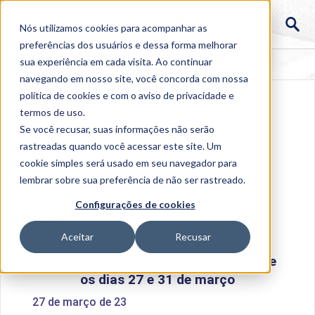
Nós utilizamos cookies para acompanhar as
preferências dos usuários e dessa forma melhorar
sua experiência em cada visita. Ao continuar
navegando em nosso site, você concorda com nossa
política de cookies
e com o aviso de
privacidade e
termos de uso
.
Se você recusar, suas informações não serão
rastreadas quando você acessar este site. Um
cookie simples será usado em seu navegador para
lembrar sobre sua preferência de não ser rastreado.
Home
>
Institucional
>
Acontece na Uniube
>
PAE
Configurações de cookies
promove bate-papos on-line entre os dias 27 e 31 de
março
Aceitar
Recusar
PAE promove bate-papos on-line entre
os dias 27 e 31 de março
27 de março de 23