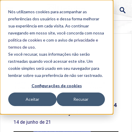
Nós utilizamos cookies para acompanhar as
preferências dos usuários e dessa forma melhorar
sua experiência em cada visita. Ao continuar
navegando em nosso site, você concorda com nossa
política de cookies
e com o aviso de
privacidade e
termos de uso
.
Se você recusar, suas informações não serão
rastreadas quando você acessar este site. Um
cookie simples será usado em seu navegador para
lembrar sobre sua preferência de não ser rastreado.
Home
>
Institucional
>
Acontece na Uniube
>
PAE
Configurações de cookies
Promove: bate-papos on-line de 14 a 18 de junho
Aceitar
Recusar
PAE Promove: bate-papos on-line de 14
a 18 de junho
14 de junho de 21